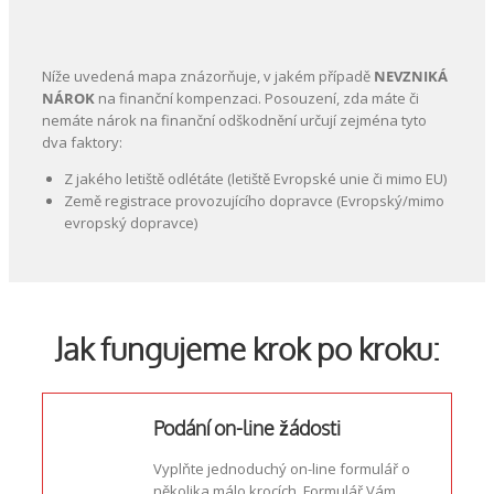
Níže uvedená mapa znázorňuje, v jakém případě
NEVZNIKÁ
NÁROK
na finanční kompenzaci. Posouzení, zda máte či
nemáte nárok na finanční odškodnění určují zejména tyto
dva faktory:
Z jakého letiště odlétáte (letiště Evropské unie či mimo EU)
Země registrace provozujícího dopravce (Evropský/mimo
evropský dopravce)
Jak fungujeme krok po kroku:
Podání on-line žádosti
Vyplňte jednoduchý on-line formulář o
několika málo krocích. Formulář Vám