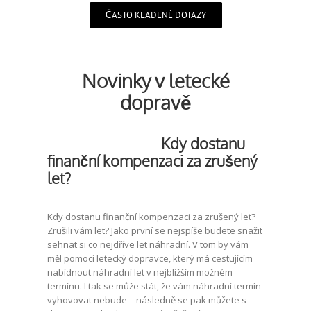
ČASTO KLADENÉ DOTAZY
Novinky v letecké
dopravě
Kdy dostanu
finanční kompenzaci za zrušený
let?
Kdy dostanu finanční kompenzaci za zrušený let?
Zrušili vám let? Jako první se nejspíše budete snažit
sehnat si co nejdříve let náhradní. V tom by vám
měl pomoci letecký dopravce, který má cestujícím
nabídnout náhradní let v nejbližším možném
termínu. I tak se může stát, že vám náhradní termín
vyhovovat nebude – následně se pak můžete s