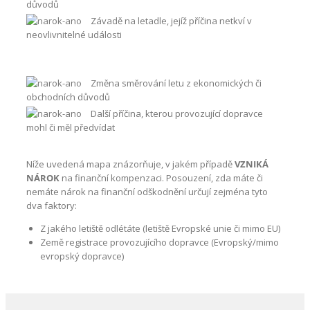
důvodů
Závadě na letadle, jejíž příčina netkví v
neovlivnitelné události
Změna směrování letu z ekonomických či
obchodních důvodů
Další příčina, kterou provozující dopravce
mohl či měl předvídat
Níže uvedená mapa znázorňuje, v jakém případě
VZNIKÁ
NÁROK
na finanční kompenzaci. Posouzení, zda máte či
nemáte nárok na finanční odškodnění určují zejména tyto
dva faktory:
Z jakého letiště odlétáte (letiště Evropské unie či mimo EU)
Země registrace provozujícího dopravce (Evropský/mimo
evropský dopravce)