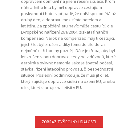
dopravcem domluvit na jiném řešení situace. Krom
náhradního letu by měl dopravce cestujícím
poskytnout i hotel v případě, že další spoj odlétá až
druhý den, a dopravu mezi tímto hotelem a
letištěm. Za zpoždění letu navíc může cestující, dle
Evropského nařízení 261/2004, získat i finanční
kompenzaci. Nárok na kompenzaci mají ti cestující,
jejichž let byl zrušen a díky tomu do cíle dorazili
nejméně o tři hodiny později. Dále je třeba, aby byl
let zrušen vinou dopravce, tedy ne z důvodů, které
aerolinka ovlivnit nemohla, jako je špatné počasí,
stávka, řízení leteckého provozu, či bezpečnostní
situace. Poslední podmínkou je, že musí jít o let,
který zajišťuje dopravce sídlící na území EU, anebo
o let, který startuje na letišti v EU.
ZOBRAZIT VŠECHNY UDÁLOSTI