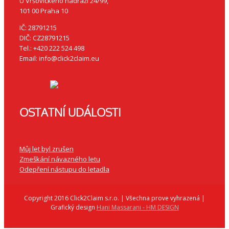
U Vršovického nádraží 24/99,
101 00 Praha 10
IČ: 28791215
DIČ: CZ28791215
Tel.: +420 222 524 498
Email: info@click2claim.eu
OSTATNÍ UDÁLOSTI
Můj let byl zrušen
Zmeškání návazného letu
Odepření nástupu do letadla
Copyright 2016 Click2Claim s.r.o. | Všechna prove vyhrazená |
Grafický design
Hani Massarani - HM DESIGN