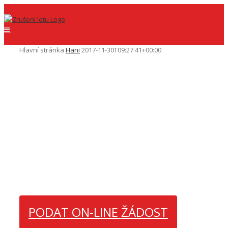
Hlavní stránka
Hani
2017-11-30T09:27:41+00:00
Můj let
byl zrušen
PODAT ON-LINE ŽÁDOST